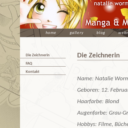
home
gallery
blog
web
Die Zeichnerin
Die Zeichnerin
FAQ
Kontakt
Name: Natalie Wor
Geboren: 12. Februa
Haarfarbe: Blond
Augenfarbe: Grau-G
Hobbys: Filme, Büche